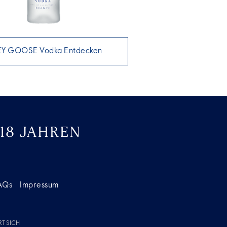
Y GOOSE Vodka Entdecken
18 JAHREN
AQs
Impressum
T SICH