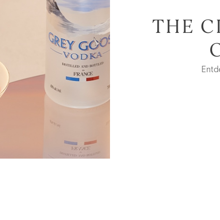
THE C
Entd
I