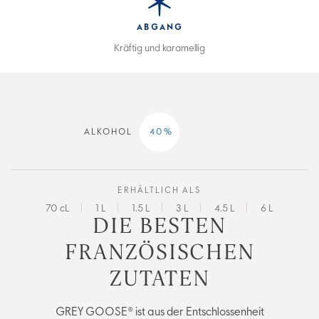
ABGANG
Kräftig und karamellig
ALKOHOL
40
%
ERHÄLTLICH ALS
70 cL
1 L
1.5 L
3 L
4.5 L
6 L
DIE BESTEN
FRANZÖSISCHEN
ZUTATEN
GREY GOOSE® ist aus der Entschlossenheit