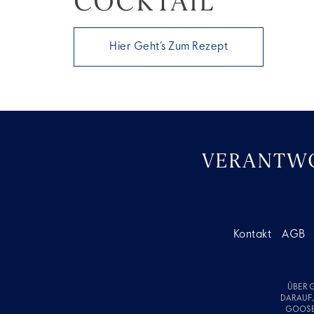
COCKTAIL
Hier Geht’s Zum Rezept
VERANTWO
Kontakt
AGB
ÜBER 
DARAUF,
GOOSE 