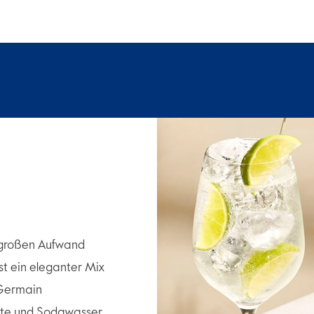
 großen Aufwand
st ein eleganter Mix
Germain
ette und Sodawasser,