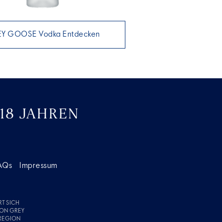
Y GOOSE Vodka Entdecken
18 JAHREN
AQs
Impressum
T SICH
VON GREY
 REGION