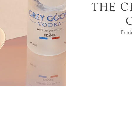
THE C
Entd
I