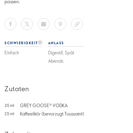
passen.
SCHWIERIGKEIT
ANLASS
Einfach
Digestif, Spät
Abends
Zutaten
GREY GOOSE® VODKA
35
ml
Kaffeelikör (bevorzugt Toussaint)
25
ml