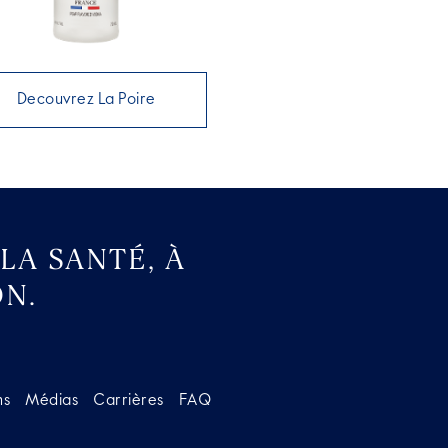
Decouvrez La Poire
LA SANTÉ, À
N.
ns
Médias
Carrières
FAQ