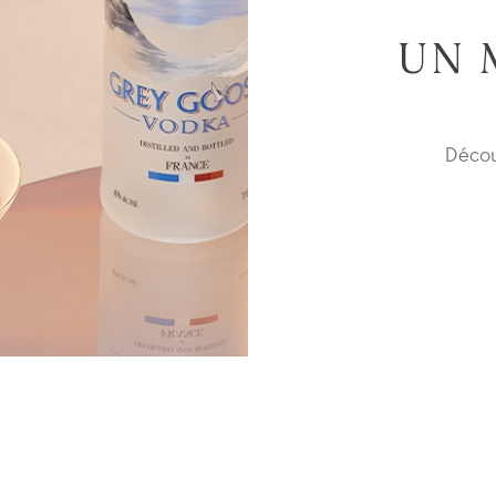
UN 
Décou
I