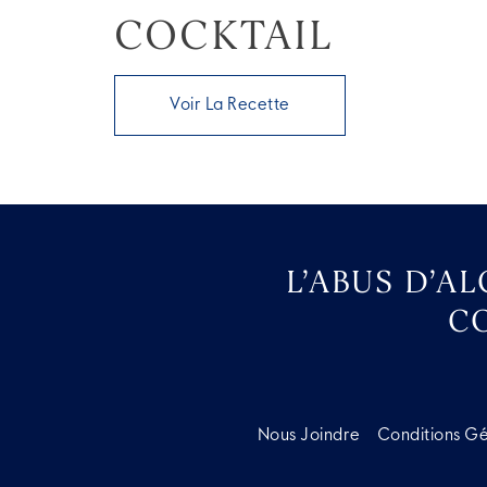
COCKTAIL
Voir La Recette
L’ABUS D’A
C
Nous Joindre
Conditions G