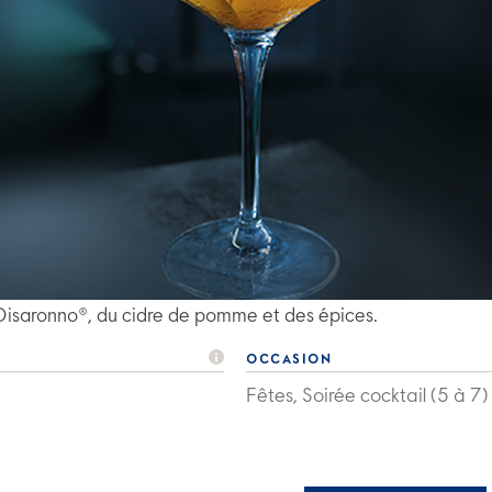
isaronno®, du cidre de pomme et des épices.
OCCASION
Fêtes, Soirée cocktail (5 à 7)