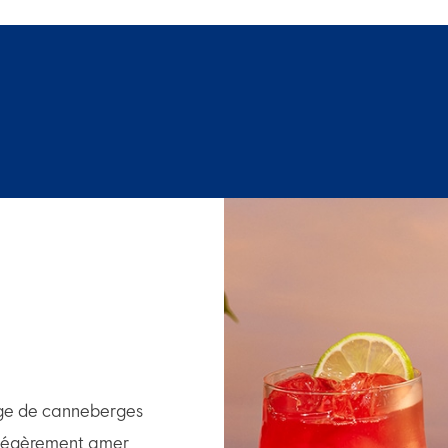
nge de canneberges
 légèrement amer