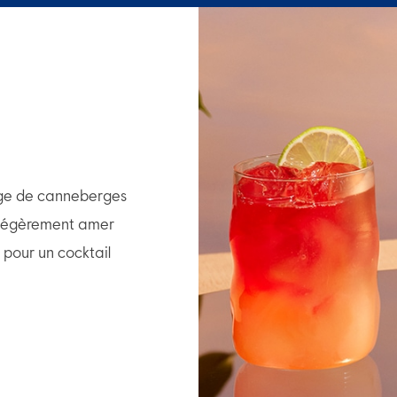
nge de canneberges
 légèrement amer
our un cocktail