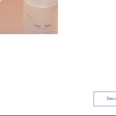
I
Dec