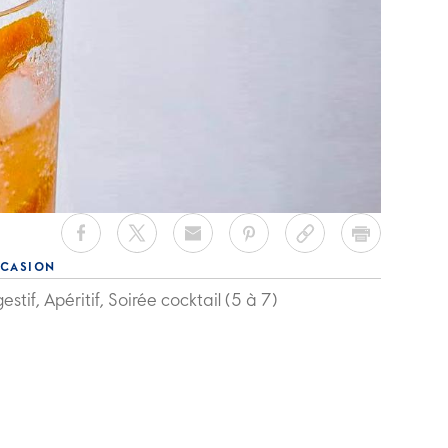
CASION
estif, Apéritif, Soirée cocktail (5 à 7)