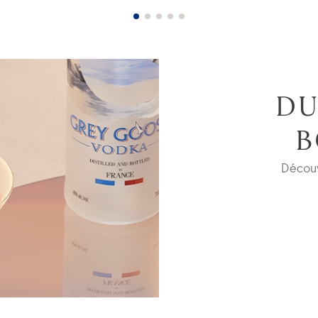
DU
B
Décou