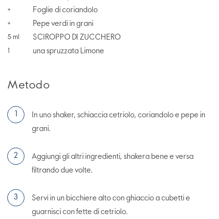
Foglie di coriandolo
+
Pepe verdi in grani
+
SCIROPPO DI ZUCCHERO
5
ml
una spruzzata Limone
1
Metodo
In uno shaker, schiaccia cetriolo, coriandolo e pepe in
grani.
Aggiungi gli altri ingredienti, shakera bene e versa
filtrando due volte.
Servi in un bicchiere alto con ghiaccio a cubetti e
guarnisci con fette di cetriolo.