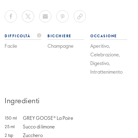
DIFFICOLTÀ
BICCHIERE
OCCASIONE
Facile
Champagne
Aperitivo,
Celebrazione,
Digestivo,
Intrattenimento
Ingredienti
GREY GOOSE® La Poire
150
ml
Succo di limone
25
ml
Zucchero
2
tsp