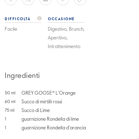
DIFFICOLTÀ
OCCASIONE
Facile
Digestivo, Brunch,
Aperitivo,
Intrattenimento
Ingredienti
GREY GOOSE® L’Orange
50
ml
Succo di mirtilli rossi
60
ml
Succo di Lime
75
ml
guarnizione Rondella di lime
1
guarnizione Rondella d'arancia
1