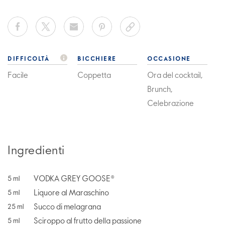
DIFFICOLTÀ
BICCHIERE
OCCASIONE
Facile
Coppetta
Ora del cocktail,
Brunch,
Celebrazione
Ingredienti
VODKA GREY GOOSE®
5
ml
Liquore al Maraschino
5
ml
Succo di melagrana
25
ml
Sciroppo al frutto della passione
5
ml