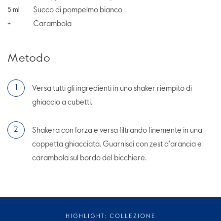
Succo di pompelmo bianco
5
ml
Carambola
+
Metodo
Versa tutti gli ingredienti in uno shaker riempito di
ghiaccio a cubetti.
Shakera con forza e versa filtrando finemente in una
coppetta ghiacciata. Guarnisci con zest d'arancia e
carambola sul bordo del bicchiere.
HIGHLIGHT: COLLEZIONE