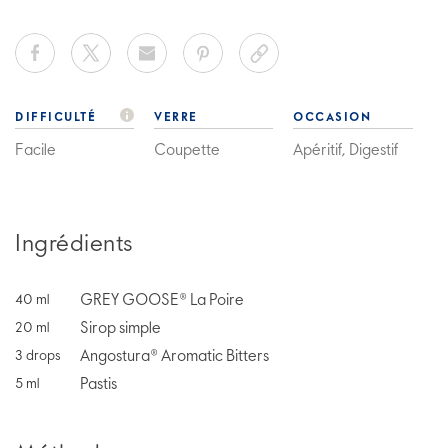
DIFFICULTÉ
VERRE
OCCASION
Facile
Coupette
Apéritif, Digestif
Ingrédients
GREY GOOSE® La Poire
40
ml
Sirop simple
20
ml
Angostura® Aromatic Bitters
3
drops
Pastis
5
ml