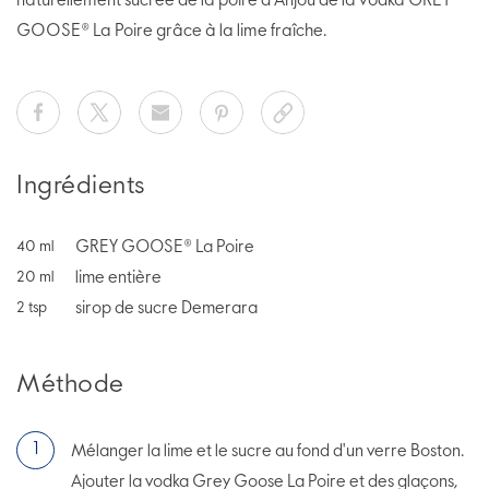
naturellement sucrée de la poire d'Anjou de la vodka GREY
GOOSE® La Poire grâce à la lime fraîche.
Ingrédients
GREY GOOSE® La Poire
40
ml
lime entière
20
ml
sirop de sucre Demerara
2
tsp
Méthode
Mélanger la lime et le sucre au fond d'un verre Boston.
Ajouter la vodka Grey Goose La Poire et des glaçons,