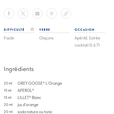
DIFFICULTÉ
VERRE
OCCASION
Facile
Glaçons
Apéritif, Soirée
cocktail (5 à 7)
Ingrédients
GREY GOOSE® L’Orange
25
ml
APEROL®
15
ml
LILLET® Blanc
15
ml
jus d'orange
20
ml
soda nature ou tonic
20
ml