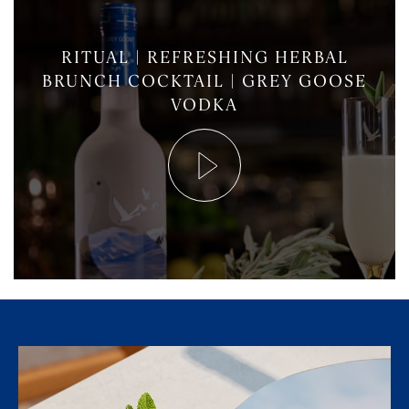
RITUAL | REFRESHING HERBAL
BRUNCH COCKTAIL | GREY GOOSE
VODKA
Lecture
de
la
vidéo