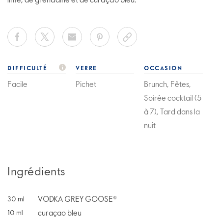
lime, de grenadine et de curaçao bleu.
DIFFICULTÉ
VERRE
OCCASION
Facile
Pichet
Brunch, Fêtes,
Soirée cocktail (5
à 7), Tard dans la
nuit
Ingrédients
VODKA GREY GOOSE®
30
ml
curaçao bleu
10
ml