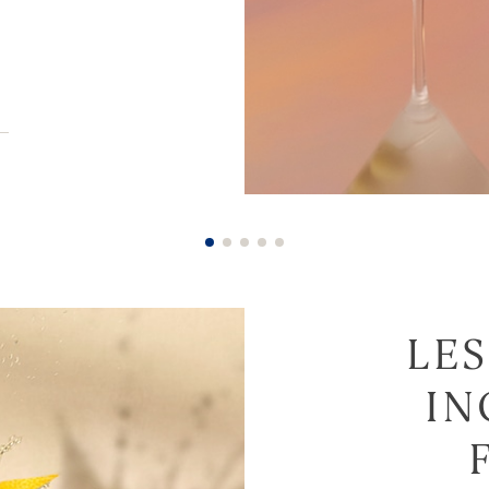
LES
IN