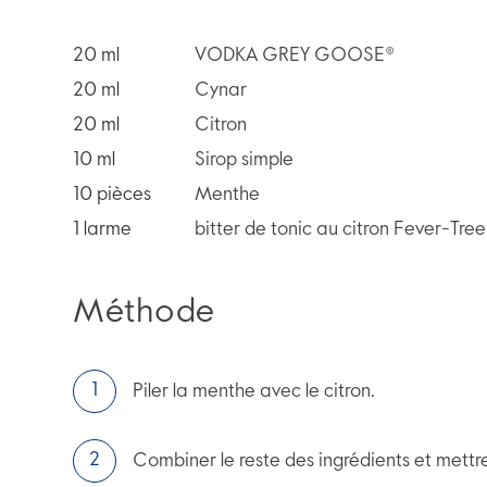
20
ml
VODKA GREY GOOSE®
20
ml
Cynar
20
ml
Citron
10
ml
Sirop simple
10
pièces
Menthe
1
larme
bitter de tonic au citron Fever-Tree
Méthode
Piler la menthe avec le citron.
Combiner le reste des ingrédients et mettr