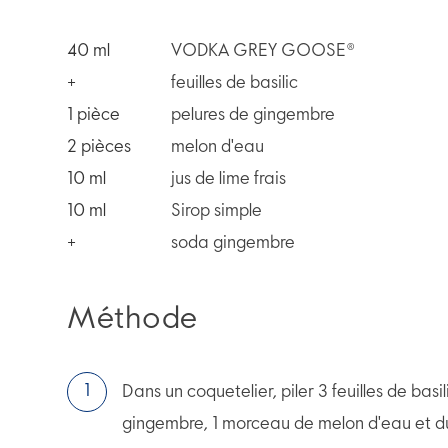
40
ml
VODKA GREY GOOSE®
+
feuilles de basilic
1
pièce
pelures de gingembre
2
pièces
melon d'eau
10
ml
jus de lime frais
10
ml
Sirop simple
+
soda gingembre
Méthode
Dans un coquetelier, piler 3 feuilles de bas
gingembre, 1 morceau de melon d'eau et du