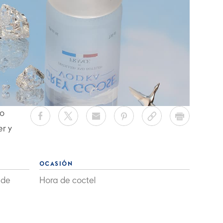
do
r y
OCASIÓN
 de
Hora de coctel