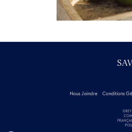
SA
Nous Joindre
Conditions G
GREY
COMM
FRANÇAI
POU