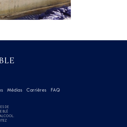
BLE
ns
Médias
Carrières
FAQ
ES DE
E BLÉ
'ALCOOL.
ITEZ